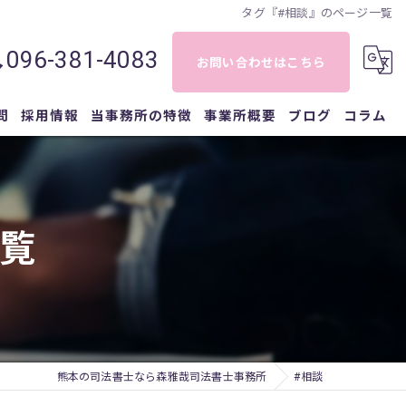
タグ『#相談』のページ一覧
096-381-4083
お問い合わせはこちら
問
採用情報
当事務所の特徴
事業所概要
ブログ
コラム
相続
登記
覧
相談
遺言
債務整理
熊本の司法書士なら森雅哉司法書士事務所
#相談