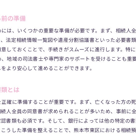
手続きの効率化を図るための基本ステップ
る前の準備
熊本市東区でのスムーズな手続きのためのコツ
相続預金引き出しにおける時間短縮テクニック
めには、いくつかの重要な準備が必要です。まず、相続人
た、法定相続情報一覧図や遺産分割協議書といった必要書
熊本市東区で役立つ手続きのノウハウ
用意しておくことで、手続きがスムーズに進行します。特
トラブルを未然に防ぐためのポイント
め、地域の司法書士や専門家のサポートを受けることも重
手続きをスムーズに進めるための事前準備
しをより安心して進めることができます。
本市東区相続預金の引き出し手続きに必要な書類と注意点
相続預金引き出しに必要な書類のリスト
書類とは
熊本市東区での書類準備のポイント
を正確に準備することが重要です。まず、亡くなった方の
書類不備による手続き遅延を防ぐには
相続人全員の同意書が求められることが多いため、事前に
熊本市東区での書類提出時に避けたいミス
確認書類も必須です。そして、銀行によっては他の特定の
必要書類の取得方法とその注意点
。こうした準備を整えることで、熊本市東区における相続
書類提出先とその手続きの流れ