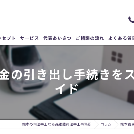
ンセプト
サービス
代表あいさつ
ご相談の流れ
よくある質
金の引き出し手続きを
イド
熊本の司法書士なら森雅哉司法書士事務所
コラム
熊本市