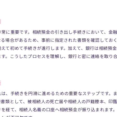
本市東区の相続預金引き出しで知っておくべき手続きの流
相続預金引き出し手続きの全体像
割
熊本市東区での手続きフローの詳細
非常に重要です。相続預金の引き出し手続きにおいて、金
各手続きステップにおける注意事項
なる場合があるため、事前に指定された書類を確認してお
手続きの進め方と効果的なタイムライン
揃えて初めて手続きが進行します。加えて、銀行は相続預金
熊本市東区で手続きをスムーズに進めるための重要ポイ
ます。こうしたプロセスを理解し、銀行と密に連絡を取り
手続きの流れを把握するメリット
続預金の引き出し手続き熊本市東区の専門家によるサポー
専門家に依頼することで得られる安心感
版
手続きを効率よく進めるための専門家の役割
れは、手続きを円滑に進めるための重要なステップです。
熊本市東区で提供される専門的サポートの内容
要書類として、被相続人の死亡届や相続人の戸籍謄本、印
相続手続きにおける専門家の重要性
きを経て、相続人名義の口座へ相続預金が振り込まれます