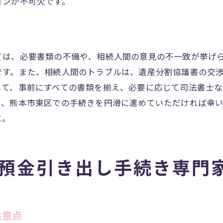
ョンが不可欠です。
具体的なサポート事例とその効果
専門家によるサポートの費用対効果
本市東区での相続預金引き出し手続き心強いサポート体制
サポート体制が整っている熊本市東区の利点
ては、必要書類の不備や、相続人間の意見の不一致が挙げ
です。また、相続人間のトラブルは、遺産分割協議書の交
相続手続きでのサポート体制を活用する方法
して、事前にすべての書類を揃え、必要に応じて司法書士
熊本市東区で受けられる支援サービスの内容
に、熊本市東区での手続きを円滑に進めていただければ幸
手続きサポートを受けた人の体験談
に。
サポートを最大限に活用するためのポイント
専門家と連携した手続きの進め方
本市東区で相続預金引き出し手続きをスムーズに行うため
預金引き出し手続き専門
準備段階で行うべき基本的な手続き
熊本市東区での手続き前のチェックリスト
スムーズな手続きのための心構え
注意点