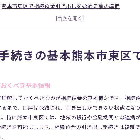
熊本市東区で相続預金引き出しを始める前の準備
相続預金の引き出しに必要な基本的な書類とは
熊本市東区での相続手続きと銀行の役割
相続預金引き出しの流れ：熊本市東区版
手続きが遅れる原因とその対策
手続きの基本熊本市東区
本市東区での相続預金引き出し手続き専門家が教えるポイ
専門家が解説する相続預金引き出しの注意点
熊本市東区での相続手続きにおける法律的アドバイス
ておくべき基本情報
専門家が推奨する効果的な相続預金引き出しの方法
ず理解しておくべきなのが相続預金の基本概念です。相続
プロに依頼することで得られる安心感
するまで、口座は凍結され、引き出しができない状態にな
熊本市東区での手続きにおける落とし穴とその回避法
す。特に熊本市東区では、地域の銀行や金融機関との連携
相続預金引き出し手続きのトラブル事例紹介
手続きを可能にします。相続預金の引き出し手続きは複雑
う。
続預金の引き出し手続きスムーズに進める秘訣熊本市東区