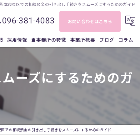
熊本市東区での相続預金の引き出し手続きをスムーズにするためのガイド
096-381-4083
お問い合わせはこちら
問
採用情報
当事務所の特徴
事業所概要
ブログ
コラム
相続
スムーズにするためのガ
登記
相談
遺言
債務整理
東区での相続預金の引き出し手続きをスムーズにするためのガイド