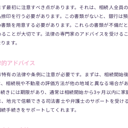
手続きに向けた効果的な情報収集方法
まず最初に注意すべき点があります。それは、相続人全員
実際の手続きに備えるための事前計画
名捺印を行う必要があります。この書類がないと、銀行は
相続預金引き出し手続きを成功させるための秘訣
の書類を用意する必要があります。これらの書類が不備だ
めることが大切です。法律の専門家のアドバイスを受ける
なります。
律的アドバイス
方特有の法律や条例に注意が必要です。まずは、相続開始
は、相続税や不動産の評価方法が他の地域と異なる場合が
手続きには期限があり、通常は相続開始から3ヶ月以内に家
は、地元で信頼できる司法書士や弁護士のサポートを受け
相続手続きをサポートしてくれます。