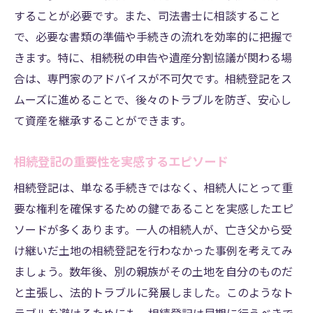
することが必要です。また、司法書士に相談すること
新ルールに伴う変更点と注意事項
で、必要な書類の準備や手続きの流れを効率的に把握で
義務化対応のための具体的な準備法
きます。特に、相続税の申告や遺産分割協議が関わる場
法改正に伴う手続きの流れとその影響
合は、専門家のアドバイスが不可欠です。相続登記をス
相続登記義務化によるメリットとデメリッ
ムーズに進めることで、後々のトラブルを防ぎ、安心し
ト
て資産を継承することができます。
新ルールを踏まえた相続登記の進め方
相続登記の重要性を実感するエピソード
過料を避けるための相続登記の正しい進め方
相続登記の過料について正しく理解する
相続登記は、単なる手続きではなく、相続人にとって重
要な権利を確保するための鍵であることを実感したエピ
過料を避けるためのスケジュール管理術
ソードが多くあります。一人の相続人が、亡き父から受
期限内に相続登記を完了するためのコツ
け継いだ土地の相続登記を行わなかった事例を考えてみ
過料リスクを最小限に抑えるための準備
ましょう。数年後、別の親族がその土地を自分のものだ
司法書士が教える過料対策の実践例
と主張し、法的トラブルに発展しました。このようなト
過料を避けるために知っておくべき法律知