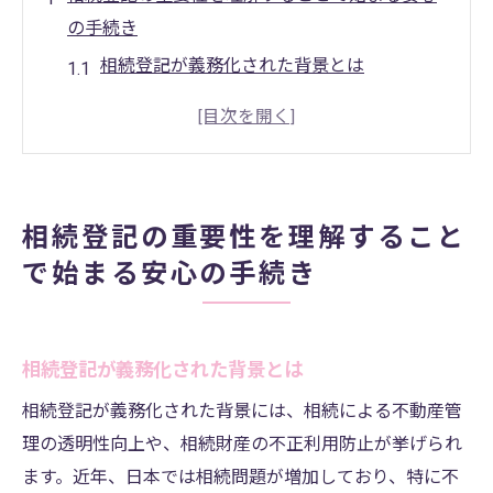
の手続き
相続登記が義務化された背景とは
不動産相続のトラブルを未然に防ぐ方法
相続登記の重要性を実感するエピソード
相続登記を行わないリスクとその影響
司法書士が語る相続登記の意義
相続登記の重要性を理解すること
安心して相続登記を進めるための心構え
で始まる安心の手続き
熊本市での相続登記を進めるための基本的なス
テップ
ステップ1：必要書類の準備と確認
相続登記が義務化された背景とは
ステップ2：相続関係の明確化
相続登記が義務化された背景には、相続による不動産管
ステップ3：登記申請書の作成
理の透明性向上や、相続財産の不正利用防止が挙げられ
ステップ4：法務局への申請手順
ます。近年、日本では相続問題が増加しており、特に不