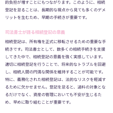
的負担が増すことにもつながります。このように、相続
方
登記を怠ることは、長期的な視点から見ても多くのデメ
地元特有の相続登記事情に詳しくなる方法
リットを生むため、早期の手続きが重要です。
熊本市の法務局を活用した効率的な手続き
司法書士が語る相続登記の意義
地元に根ざした相続登記のサポート体制
相続登記は、所有権を正式に移転させるための重要な手
熊本市で相続登記を進める際の注意点
続きです。司法書士として、数多くの相続手続きを支援
相続登記をスムーズに行うための準備と心構え
してきた中で、相続登記の意義を強く実感しています。
相続登記をスムーズに進めるための事前準
適切に相続登記を行うことで、将来的なトラブルを回避
備
し、相続人間の円満な関係を維持することが可能です。
手続きに必要な情報を整理する方法
特に、義務化された相続登記は、法的なリスクを軽減す
スムーズな相続登記のための家族間の調整
るために欠かせません。登記を怠ると、過料の対象とな
術
るだけでなく、資産の管理においても不安が生じるた
司法書士と連携して進めるための準備
め、早めに取り組むことが重要です。
心の負担を軽減するための心構え