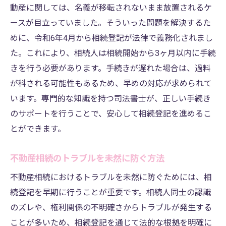
動産に関しては、名義が移転されないまま放置されるケ
ステップ5：登記完了の確認
ースが目立っていました。そういった問題を解決するた
相続登記の流れを把握するためのポイント
めに、令和6年4月から相続登記が法律で義務化されまし
専門家が教える相続登記のトラブルを未然に防
た。これにより、相続人は相続開始から3ヶ月以内に手続
ぐ方法
きを行う必要があります。手続きが遅れた場合は、過料
複雑な家族構成を考慮した相続登記の対策
が科される可能性もあるため、早めの対応が求められて
相続登記の期限を守るためのスケジュール
います。専門的な知識を持つ司法書士が、正しい手続き
管理
のサポートを行うことで、安心して相続登記を進めるこ
登記申請中に起こりうる問題とその対処法
とができます。
専門家に相談するメリットとタイミング
不動産相続のトラブルを未然に防ぐ方法
相続登記トラブルを防ぐための事前準備
司法書士が推奨するトラブル回避の手順
不動産相続におけるトラブルを未然に防ぐためには、相
続登記を早期に行うことが重要です。相続人同士の認識
相続登記の義務化による新たなルールとその対
のズレや、権利関係の不明確さからトラブルが発生する
策
ことが多いため、相続登記を通じて法的な根拠を明確に
令和6年からの相続登記義務化について知る