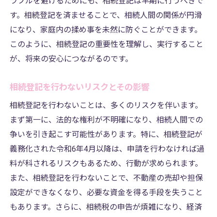
ラブルを避けるためにも、相続登記は早期に行うべきで
識
す。相続登記を済ませることで、相続人間の関係が円滑
司法書士が答える相続登記に関するよくある質
になり、家庭内の揉め事を未然に防ぐことができます。
問
このように、相続登記の重要性を理解し、実行すること
相続登記の手続きに関するよくある誤解
が、将来の安心につながるのです。
相続登記の費用に関する一般的な質問
相続登記を行わないリスクとその影響
相続登記の期限に関する疑問解決
相続登記を行わないことは、多くのリスクを伴います。
遺産分割協議書は必要か？よくある質問
まず第一に、法的な権利が不明確になり、相続人間での
相続登記でよくあるトラブルとその対策
争いを引き起こす可能性があります。特に、相続登記が
専門家が答えるその他の相続登記に関する
義務化された令和6年4月以降は、申請を行わなければ過
質問
料が科されるリスクもあるため、行動が求められます。
熊本市での相続登記を効率的に進めるためのア
また、相続登記を行わないことで、不動産の売却や担保
ドバイス
設定ができなくなり、必要な資金を得る手段を失うこと
効率的な相続登記を進めるための基本知識
もあります。さらに、相続税の申告が煩雑になり、経済
熊本市での相続登記に強い司法書士の選び