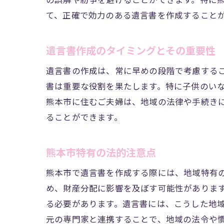
の誤解や紛争を避けることができます。特に
て、正確で効力のある遺言書を作成すること
子供のいない
夫婦のみ
遺言書作成のタイミングとその重要性
遺言書で
親族間の
遺言書の作成は、常に早めの段階で考慮する
書は重要な役割を果たします。特に子供のい
遺言書に
熊本市に住むご夫婦は、地域の法律や手続き
夫婦間で
ることができます。
遺言書作
熊本市の専門
熊本市特有の法的注意点
熊本市の
熊本市で遺言書を作成する際には、地域特有
専門家と
め、財産分配に影響を及ぼす可能性がありま
遺言書に
る必要があります。遺言書には、こうした地
遺言書作
元の専門家と連携することで、地域の法令や