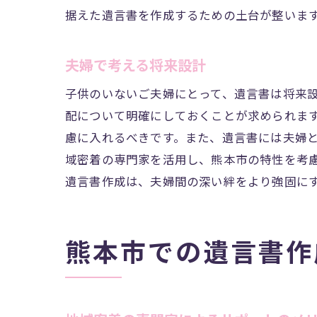
よくある
据えた遺言書を作成するための土台が整いま
夫婦で考
遺言書作成で
夫婦で考える将来設計
遺言書で
子供のいないご夫婦にとって、遺言書は将来
家族が安
配について明確にしておくことが求められま
遺言書に
慮に入れるべきです。また、遺言書には夫婦
将来を見
域密着の専門家を活用し、熊本市の特性を考
家族のた
遺言書作成は、夫婦間の深い絆をより強固に
遺言書を
地域の司法書
熊本市での遺言書作
司法書士
遺言書作
遺言書作