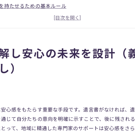
を持たせるための基本ルール
の明確化でトラブルを未然に防ぐ
成のタイミングとその重要性
有の法的注意点
える将来設計
解し安心の未来を設計（
言書作成専門家が提供する安心サポート
し）
の専門家によるサポートのメリット
方でも安心の相談体制
成に必要な書類とその準備
教える遺言書のポイント
は安心感をもたらす重要な手段です。遺言書がなければ、
の適切なタイミング
を通じて自分たちの意向を明確に示すことで、後に残され
びのポイントと注意点
にとって、地域に精通した専門家のサポートは安心感をさら
基本を押さえてトラブルを未然に防ぐ