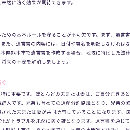
を未然に防ぐ効果が期待できます。
成に必要な基本知識
づいた正しい書き方
他の法的文書の違い
るための基本ルールを守ることが不可欠です。まず、遺言
がちな遺言書のポイント
。また、遺言書の内容には、日付や署名を明記しなければ
成におけるよくある質問
熊本県熊本市で遺言書を作成する場合、地域に特化した法
を防ぐための具体例
、将来の不安を解消しましょう。
ートで安心の遺言書作成を実現
サポート体制とその特徴
防ぐ
門家による信頼のサポート
は特に重要です。ほとんどの夫または妻は、ご自分亡きあと
成の流れとサポート内容
相続人です。兄弟も含めての遺産分割協議となり、兄弟の
型サービスの選び方
遺された夫または妻が共同所有していることになります。
の遺言書作成の実例
確化がトラブルを未然に防ぐ鍵となります。遺言書を通じ
ポートで未来を設計