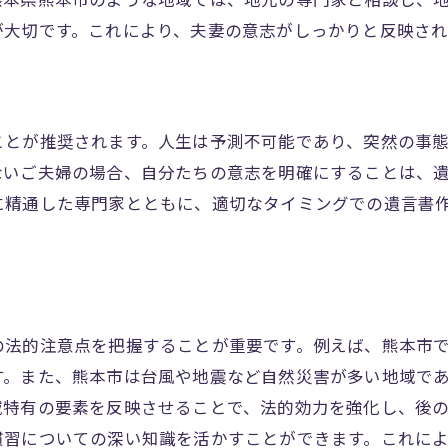
熊本県熊本市のような地域では、地元の専門家と相談し、
が大切です。これにより、夫妻の意志がしっかりと反映さ
夫婦のための遺言書作成のポイント
の家庭における財産分与の注意点
確実に意志を伝える方法
トラブルを避けるための工夫
ことが推奨されます。人生は予測不可能であり、突然の事
ないご夫婦の場合、自分たちの意志を明確にすることは、
含めるべき具体的な内容
に精通した専門家とともに、適切なタイミングでの遺言書
共有すべき情報
成後の見直しの重要性
家と作る安心の遺言書作成ガイド
地域特性を考慮した遺言書作成
の法的注意点を把握することが重要です。例えば、熊本市
の相談で明確化する遺言書内容
す。また、熊本市は台風や地震など自然災害が多い地域で
関する法律とその改正点
域特有の要素を反映させることで、法的効力を強化し、後
成におけるステップバイステップガイド
慣習についての深い知識を活かすことができます。これに