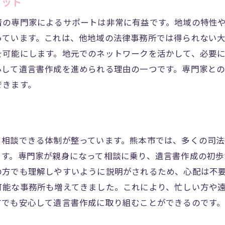
リット
律に基づく遺言書作成
着の専門家によるサポートは非常に有益です。地域の特性
が教える遺言書作成のポイント
っています。これは、他地域の法律事務所では得られない
成後の管理と保管方法
を可能にします。地元でのネットワークを活かして、必要
心して遺言書作成を進められる理由の一つです。専門家と
できます。
て相談できる体制が整っています。熊本市では、多くの司
ます。専門家が親身になって相談に乗り、遺言書作成の初歩
の方でも理解しやすいように説明がされるため、心配は不
可能な事務所も増えてきました。これにより、忙しい方や
方でも安心して遺言書作成に取り組むことができるのです