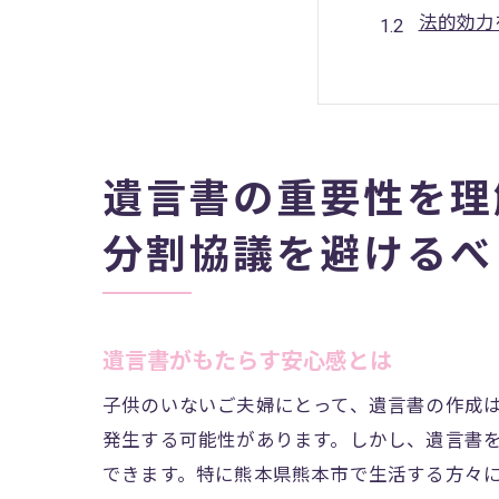
法的効力
財産分配
遺言書作
熊本市特
夫婦で考
遺言書の重要性を理
熊本市での遺
分割協議を避けるべ
地域密着
初めての
遺言書作
遺言書がもたらす安心感とは
専門家が
子供のいないご夫婦にとって、遺言書の作成
法律相談
発生する可能性があります。しかし、遺言書
専門家選
できます。特に熊本県熊本市で生活する方々
遺言書作成の