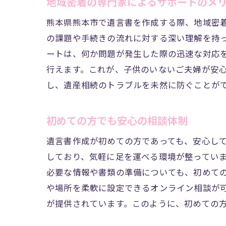
地域密着の専門家によるサポートのメ
地域の法
熊本県熊本市で遺言書を作成する際、地域密
司法書士
の課題や手続きの流れに対する深い理解を持
遺言書作
ートは、何か問題が発生した際の迅速な対応
行えます。これが、子供のいないご夫婦が安
し、遺産相続のトラブルを未然に防ぐことが
初めての方でも安心の相談体制
遺言書作成が初めての方であっても、安心し
しており、気軽に足を運べる環境が整ってい
必要な情報や書類の準備についても、初めて
や場所を柔軟に設定できるオンライン相談が
が提供されています。このように、初めての