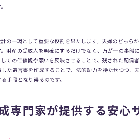
遺言書の誤解とその解決策
す。
える遺言書作成の流れ
家族に安心を遺すための心がけ
家族に伝えたいメッセージ
設計の一環として重要な役割を果たします。夫婦のどちら
心できる遺言書の条件
す。財産の受取人を明確にするだけでなく、万が一の事態
込める愛情とその伝え方
としての価値観や願いを反映させることで、残された配偶
据えた遺言書の重要性
慮した遺言書を作成することで、法的効力を持たせつつ、
めの遺産分割の工夫
する手段となり得るのです。
通じた家族とのコミュニケーション
士が語る遺言書作成の重要性と手順
成専門家が提供する安心
が語る遺言書の基本とその意義
成における専門家の役割
成の実際の流れと手順