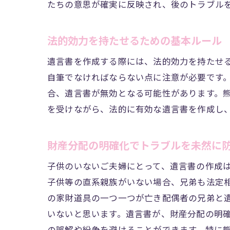
たちの意思が確実に反映され、後のトラブル
遺言書作
法律に基
法的効力を持たせるための基本ルール
遺言書と
遺言書を作成する際には、法的効力を持たせ
誤解され
自筆でなければならない点に注意が必要です
遺言書作
合、遺言書が無効となる可能性があります。
トラブル
を受けながら、法的に有効な遺言書を作成し
地域密着サポ
熊本市の
財産分配の明確化でトラブルを未然に
地元の専
子供のいないご夫婦にとって、遺言書の作成
遺言書作
子供等の直系親族がいない場合、兄弟も法定
地域密着
の家財道具の一つ一つが亡き配偶者の兄弟と
熊本市で
いないと思います。遺言書が、財産分配の明
安心のサ