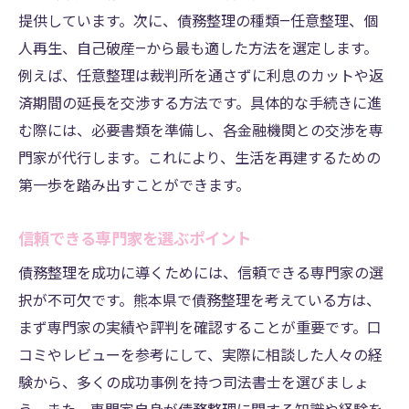
無料相談で得られる情報の重要性
提供しています。次に、債務整理の種類—任意整理、個
初回相談での質問の仕方
人再生、自己破産—から最も適した方法を選定します。
無料相談と有料サービスの違い
例えば、任意整理は裁判所を通さずに利息のカットや返
複数の相談を受けるメリット
済期間の延長を交渉する方法です。具体的な手続きに進
借入額に応じた熊本県での最適な債務整理の選
む際には、必要書類を準備し、各金融機関との交渉を専
択肢
門家が代行します。これにより、生活を再建するための
第一歩を踏み出すことができます。
借入額別の債務整理の種類
自分に合った債務整理の見極め方
信頼できる専門家を選ぶポイント
借入額に応じた返済プランの作成
債務整理を成功に導くためには、信頼できる専門家の選
各債務整理のメリット・デメリット
択が不可欠です。熊本県で債務整理を考えている方は、
最適な債務整理を選ぶための条件
まず専門家の実績や評判を確認することが重要です。口
将来的な生活設計を考慮した選択
コミやレビューを参考にして、実際に相談した人々の経
熊本県での債務整理を成功させるための具体的
験から、多くの成功事例を持つ司法書士を選びましょ
な手法