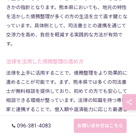
きかの指針となります。熊本県においても、地元の特性
を活かした債務整理が多くの方の生活を立て直す鍵とな
っています。具体例として、司法書士との連携を通じて
交渉力を高め、負担を軽減する実践的な方法が有効で
す。
法律を活用した債務整理の進め方
法律を上手に活用することで、債務整理をより効果的に
進めることが可能です。まず、熊本県では多くの司法書
士が無料相談を提供しており、初めての方でも安心して
相談できる環境が整っています。法律の知識を持つ専門
家と連携することで、借入額や返済能力に応じた最適な
債務整理プランを立案できます。また、法的手続きを踏
096-381-4083
お問い合わせはこちら
むことにより、債権者との交渉をスムーズに進めること