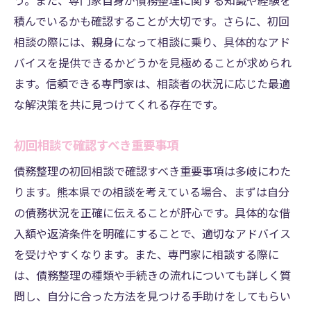
う。また、専門家自身が債務整理に関する知識や経験を
債務整理の成功事例から学ぶ
積んでいるかも確認することが大切です。さらに、初回
法律を活用した債務整理の進め方
相談の際には、親身になって相談に乗り、具体的なアド
バイスを提供できるかどうかを見極めることが求められ
個人再生と自己破産の違い
ます。信頼できる専門家は、相談者の状況に応じた最適
交渉術を駆使した債務減額の方法
な解決策を共に見つけてくれる存在です。
債務整理後の生活再建プラン
成功するための計画的なアプローチ
初回相談で確認すべき重要事項
債務整理相談で生活再建！熊本県の司法書士の
債務整理の初回相談で確認すべき重要事項は多岐にわた
サポート
ります。熊本県での相談を考えている場合、まずは自分
司法書士が提供する再建支援の内容
の債務状況を正確に伝えることが肝心です。具体的な借
サポートを受けて得られる安心感
入額や返済条件を明確にすることで、適切なアドバイス
熊本県の事例に学ぶ生活再建の道
を受けやすくなります。また、専門家に相談する際に
司法書士と一緒に考える再発防止策
は、債務整理の種類や手続きの流れについても詳しく質
問し、自分に合った方法を見つける手助けをしてもらい
経済的自立を目指すための具体策