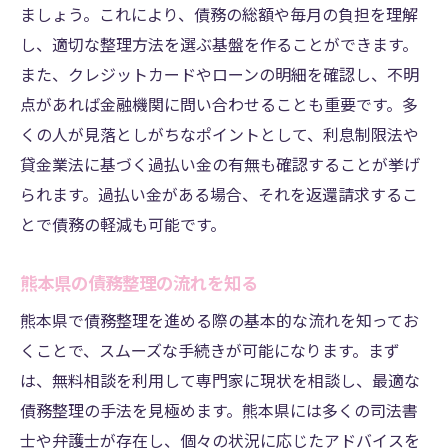
ましょう。これにより、債務の総額や毎月の負担を理解
借金から解放された生活のメリット
し、適切な整理方法を選ぶ基盤を作ることができます。
司法書士との連携が鍵！熊本県での債務整理相
また、クレジットカードやローンの明細を確認し、不明
談の重要性
点があれば金融機関に問い合わせることも重要です。多
司法書士が提供するサポート内容
くの人が見落としがちなポイントとして、利息制限法や
専門家との相談で得られる安心感
貸金業法に基づく過払い金の有無も確認することが挙げ
地域密着型の司法書士を選ぶ理由
られます。過払い金がある場合、それを返還請求するこ
専門家との連携でスムーズな債務整理
とで債務の軽減も可能です。
信頼できる司法書士の見極め方
熊本県の債務整理の流れを知る
相談時に準備しておくべき書類
熊本県で債務整理を進める際の基本的な流れを知ってお
無料相談を活用して熊本県で債務整理を効果的
くことで、スムーズな手続きが可能になります。まず
に進める方法
は、無料相談を利用して専門家に現状を相談し、最適な
無料相談の活用法とは
債務整理の手法を見極めます。熊本県には多くの司法書
相談前に確認するポイント
士や弁護士が存在し、個々の状況に応じたアドバイスを