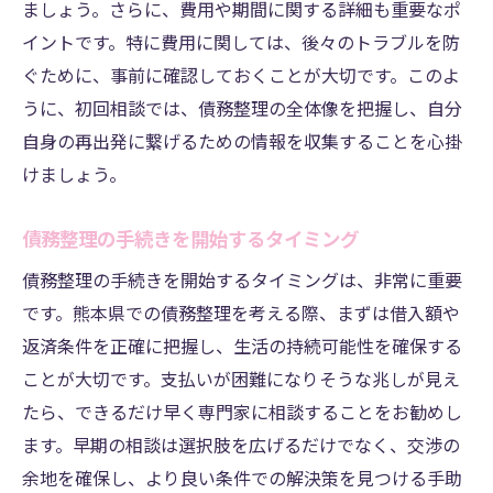
ましょう。さらに、費用や期間に関する詳細も重要なポ
司法書士と二人三脚で歩む再建の道
イントです。特に費用に関しては、後々のトラブルを防
熊本県で債務整理相談を受ける際のポイントと
ぐために、事前に確認しておくことが大切です。このよ
準備方法
うに、初回相談では、債務整理の全体像を把握し、自分
相談前に準備しておくべき資料
自身の再出発に繋げるための情報を収集することを心掛
相談で確認するべき重要事項
けましょう。
熊本県の債務整理相談窓口の活用法
相談時に伝えるべき情報の整理
債務整理の手続きを開始するタイミング
効率的な相談のための準備方法
債務整理の手続きを開始するタイミングは、非常に重要
相談後のフォローアップの重要性
です。熊本県での債務整理を考える際、まずは借入額や
返済条件を正確に把握し、生活の持続可能性を確保する
ことが大切です。支払いが困難になりそうな兆しが見え
たら、できるだけ早く専門家に相談することをお勧めし
ます。早期の相談は選択肢を広げるだけでなく、交渉の
余地を確保し、より良い条件での解決策を見つける手助