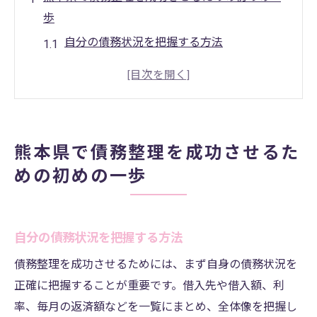
歩
自分の債務状況を把握する方法
熊本県の債務整理の流れを知る
信頼できる専門家を選ぶポイント
初回相談で確認すべき重要事項
債務整理の手続きを開始するタイミング
熊本県で債務整理を成功させるた
家族との話し合いの進め方
めの初めの一歩
債務整理を通じて得られる安心と生活再建の道
債務整理後の生活設計
心理的負担を軽減する方法
自分の債務状況を把握する方法
財務改善に向けた具体的なステップ
債務整理を成功させるためには、まず自身の債務状況を
再発防止のための資金管理術
正確に把握することが重要です。借入先や借入額、利
率、毎月の返済額などを一覧にまとめ、全体像を把握し
債務整理が生活に与える影響