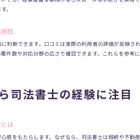
ます。
相談前に確認したい司法書士の業務内容
熊本市内で見つける信頼できる司法書士の特徴
信頼性
積み重ねによる安心感を得るための選択基準
実績豊富な司法書士による安心サポート
的に判断できます。口コミは実際の利用者の評価が反映さ
司法書士の実績が安心感を生むサポート力
の案件数や対応分野の広さで確認できます。これらを参考
熊本の司法書士事務所で選びたい実績重視
相続や不動産登記で頼られる司法書士の条件
積み重ねによる信頼がサポートに活かされる
ら司法書士の経験に注目
ランキングや口コミで選ぶ実績豊富な司法書士
響とは
安心感をもたらします。なぜなら、司法書士は相続や不動