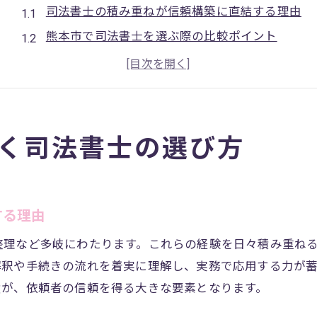
司法書士の積み重ねが信頼構築に直結する理由
熊本市で司法書士を選ぶ際の比較ポイント
料金やランキングを活用した司法書士選びのコツ
司法書士事務所の積み重ねが安心感を生む背景
口コミや実績から見極める司法書士の信頼性
安心感を重視するなら司法書士の経験に注目
く司法書士の選び方
司法書士の経験値が安心感に与える影響とは
熊本の司法書士事務所で重視すべき実績
相続や不動産登記に強い司法書士の見つけ方
する理由
ランキングや口コミでわかる司法書士の経験
整理など多岐にわたります。これらの経験を日々積み重ね
積み重ねた知識がもたらす司法書士の強み
解釈や手続きの流れを着実に理解し、実務で応用する力が
司法書士への相談で不安を解決する秘訣
績が、依頼者の信頼を得る大きな要素となります。
司法書士相談の流れと安心できる対応の特徴