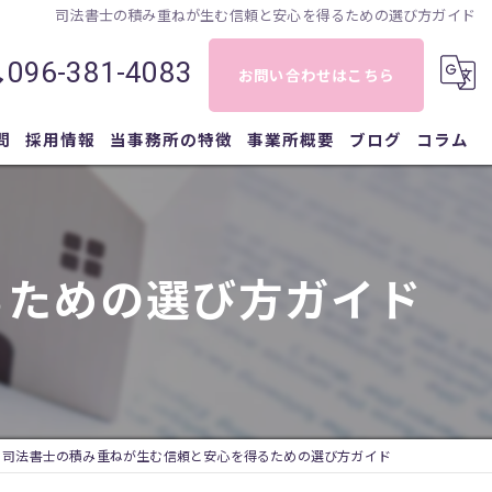
司法書士の積み重ねが生む信頼と安心を得るための選び方ガイド
096-381-4083
お問い合わせはこちら
問
採用情報
当事務所の特徴
事業所概要
ブログ
コラム
相続
登記
るための選び方ガイド
相談
遺言
債務整理
司法書士の積み重ねが生む信頼と安心を得るための選び方ガイド