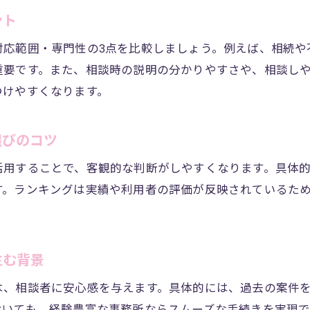
熊本市の司法書士事務所の相談体制を比較
ント
料金体系が明瞭な司法書士に相談する利点
対応範囲・専門性の3点を比較しましょう。例えば、相続や
積み重ねた実績が不安解消につながる理由
重要です。また、相談時の説明の分かりやすさや、相談し
司法書士の専門性が解決力に直結する仕組み
つけやすくなります。
日々の努力が光る司法書士の強みとは
司法書士の日々の積み重ねが信頼につながる訳
選びのコツ
熊本市で評価される司法書士の努力と実績
活用することで、客観的な判断がしやすくなります。具体
業務範囲の拡大が司法書士の強みを生む背景
す。ランキングは実績や利用者の評価が反映されているた
相談者の不安を和らげる司法書士の対応力
司法書士の事務所選びで重視すべき取り組み
生む背景
信頼できる司法書士を見極めるポイント
司法書士の信頼性を判断する積み重ねの証
は、相談者に安心感を与えます。具体的には、過去の案件
口コミやランキングでわかる司法書士の評価
おいても、経験豊富な事務所ならスムーズな手続きを実現