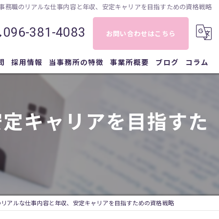
事務職のリアルな仕事内容と年収、安定キャリアを目指すための資格戦略
096-381-4083
お問い合わせはこちら
問
採用情報
当事務所の特徴
事業所概要
ブログ
コラム
相続
安定キャリアを目指すた
登記
相談
遺言
債務整理
のリアルな仕事内容と年収、安定キャリアを目指すための資格戦略