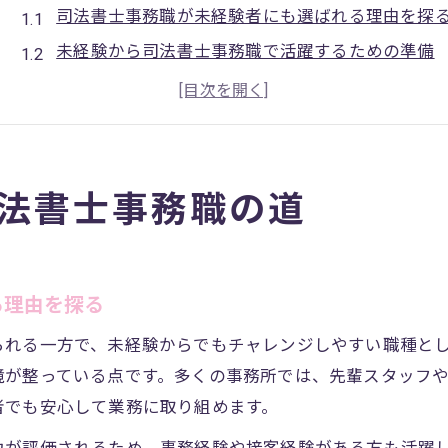
司法書士事務職が未経験者にも選ばれる理由を探
未経験から司法書士事務職で活躍するための準備
司法書士を目指す人が知るべき事務職の現実
司法書士事務職で身につくスキルと成長のポイン
司法書士事務職への転職成功例と注意点を解説
司法書士事務で求められる実務スキルを解説
法書士事務職の道
司法書士事務職で必須となる基本スキル一覧
司法書士事務に求められる正確な書類作成力
司法書士事務職の現場で重視される対応力とは
る理由を探る
司法書士事務職の仕事で身につく専門知識
られる一方で、未経験からでもチャレンジしやすい職種と
司法書士事務職が求められるITスキルの重要性
境が整っている点です。多くの事務所では、先輩スタッフ
正確性がカギの司法書士事務の日常業務とは
者でも安心して業務に取り組めます。
司法書士事務職の日常業務で意識すべき正確性