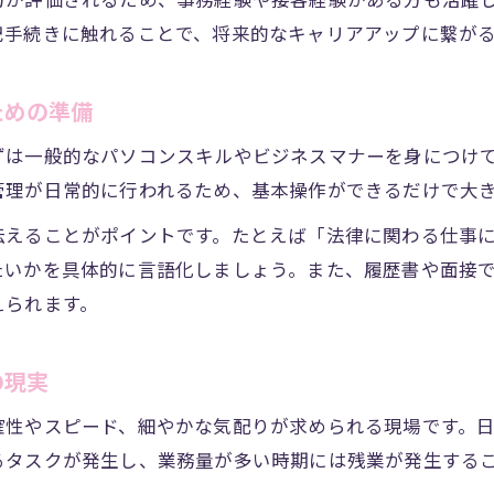
力が評価されるため、事務経験や接客経験がある方も活躍
司法書士の仕事を支える事務処理の具体例
記手続きに触れることで、将来的なキャリアアップに繋が
司法書士事務職が直面する日々の作業内容
司法書士事務職で求められる注意力の鍛え方
ための準備
司法書士事務の細かな業務を効率化する工夫
ずは一般的なパソコンスキルやビジネスマナーを身につけ
事務職の視点から見た司法書士のキャリア形成
管理が日常的に行われるため、基本操作ができるだけで大
司法書士事務職から広がるキャリアアップの道
伝えることがポイントです。たとえば「法律に関わる仕事
司法書士事務職で築く安定したキャリアの特徴
たいかを具体的に言語化しましょう。また、履歴書や面接
司法書士事務職経験が次のステップに活きる理由
えられます。
司法書士事務職で磨かれるキャリア形成の力
司法書士事務職の経験が転職に有利な理由
の現実
資格取得で広がる司法書士事務の可能性を探る
確性やスピード、細やかな気配りが求められる現場です。
司法書士事務職が資格取得で得られる新たな展望
るタスクが発生し、業務量が多い時期には残業が発生する
司法書士資格取得が事務職の将来を変える理由