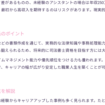
差があるものの、未経験のアシスタントの場合は年収250
司法書士以外に取得したい資格とその効果
、最初から高収入を期待するのはリスクがあります。現実
資格取得で司法書士事務職の幅が広がるポイント
司法書士事務職に役立つおすすめの資格一覧
司法書士と社労士比較で見える年収の実態
長のポイント
司法書士と社労士の年収を徹底比較した実態
などの書類作成を通じて、実務的な法律知識や事務処理能
司法書士事務職と社労士の収入差を分析
も鍛えられるため、将来的に司法書士資格を目指す方には
司法書士事務職の年収実例と社労士の水準
イムマネジメント能力や優先順位をつける力も養われます
司法書士事務職が年収アップを目指すポイント
で、キャリアの幅が広がり安定した職業人生を築くことが
司法書士と社労士の資格取得で変わる収入
点を解説
未経験からキャリアアップした事例も多く見られます。た