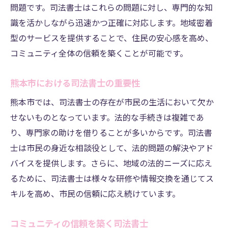
問題です。司法書士はこれらの問題に対し、専門的な知
地域社会との連携の重要性
識を活かしながら迅速かつ正確に対応します。地域密着
熊本市の司法書士が提供する安心感と信頼のサ
型のサービスを提供することで、住民の安心感を高め、
ービス
コミュニティ全体の信頼を築くことが可能です。
安心感を与えるサービスの特徴
信頼される司法書士になるために
熊本市における司法書士の重要性
市民の不安を解消する方法
熊本市では、司法書士の存在が市民の生活において欠か
安心と信頼を築くためのアプローチ
せないものとなっています。法的な手続きは複雑であ
司法書士としてのサービス向上
り、専門家の助けを借りることが多いからです。司法書
信頼性の高い法的サービスの提供
士は市民の身近な相談役として、法的問題の解決やアド
バイスを提供します。さらに、地域の法的ニーズに応え
司法書士が熊本市で開く新たな展望と可能性
るために、司法書士は様々な研修や情報交換を通じてス
司法書士の新たな挑戦
キルを高め、市民の信頼に応え続けています。
熊本市での成長機会
未来を見据えた法的サービス
コミュニティの信頼を築く司法書士