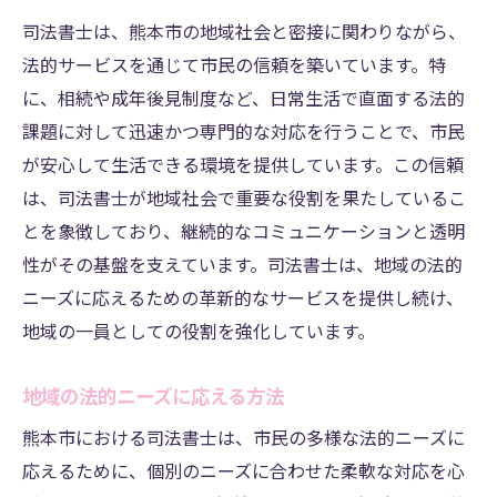
地域の未来を形づくる司法書士
司法書士は、熊本市の地域社会と密接に関わりながら、
多様化するニーズへの対応
法的サービスを通じて市民の信頼を築いています。特
新たな法的支援の可能性
に、相続や成年後見制度など、日常生活で直面する法的
熊本市で司法書士が市民の安心を支える方法
課題に対して迅速かつ専門的な対応を行うことで、市民
市民の安心感を高める取り組み
が安心して生活できる環境を提供しています。この信頼
は、司法書士が地域社会で重要な役割を果たしているこ
安全な法的環境の提供
とを象徴しており、継続的なコミュニケーションと透明
市民の法的リテラシー向上支援
性がその基盤を支えています。司法書士は、地域の法的
迅速な対応で安心を提供
ニーズに応えるための革新的なサービスを提供し続け、
地域に根ざした法的サポート
地域の一員としての役割を強化しています。
持続可能な安心感の創出
司法書士の専門知識が熊本市の未来を形作る
地域の法的ニーズに応える方法
専門知識を地域に活かす方法
熊本市における司法書士は、市民の多様な法的ニーズに
司法書士のスキルアップと地域貢献
応えるために、個別のニーズに合わせた柔軟な対応を心