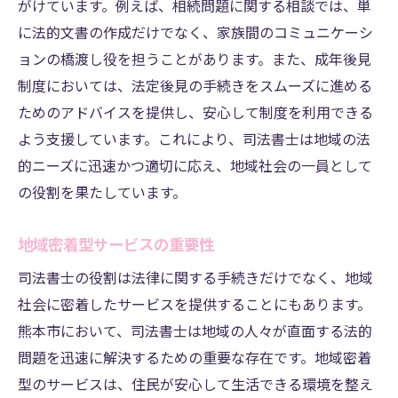
専門性を活かした地域支援
がけています。例えば、相続問題に関する相談では、単
に法的文書の作成だけでなく、家族間のコミュニケーシ
熊本市の未来を切り開く法的サポート
ョンの橋渡し役を担うことがあります。また、成年後見
新しい専門分野への挑戦
制度においては、法定後見の手続きをスムーズに進める
法的専門知識で地域に貢献
ためのアドバイスを提供し、安心して制度を利用できる
熊本市の司法書士が目指す地域コミュニティ支
よう支援しています。これにより、司法書士は地域の法
援
的ニーズに迅速かつ適切に応え、地域社会の一員として
コミュニティと司法書士の協力体制
の役割を果たしています。
地域のニーズに応える司法書士
持続可能な地域支援の構築
地域密着型サービスの重要性
コミュニティとの連携強化
司法書士の役割は法律に関する手続きだけでなく、地域
地域社会への貢献と展望
社会に密着したサービスを提供することにもあります。
熊本市において、司法書士は地域の人々が直面する法的
市民から信頼される司法書士
問題を迅速に解決するための重要な存在です。地域密着
迅速な対応で熊本市の市民のニーズに応える司
型のサービスは、住民が安心して生活できる環境を整え
法書士