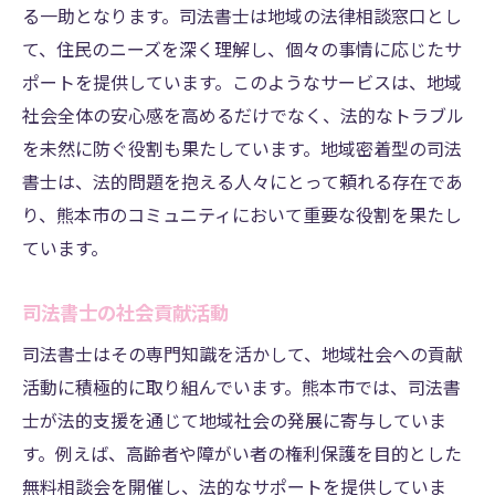
る一助となります。司法書士は地域の法律相談窓口とし
迅速な対応が求められる理由
て、住民のニーズを深く理解し、個々の事情に応じたサ
市民のための迅速な法的サポート
ポートを提供しています。このようなサービスは、地域
即時対応による信頼性の向上
社会全体の安心感を高めるだけでなく、法的なトラブル
効率的なサービス提供法
を未然に防ぐ役割も果たしています。地域密着型の司法
緊急時の対応体制の整備
書士は、法的問題を抱える人々にとって頼れる存在であ
迅速な対応で築く信頼関係
り、熊本市のコミュニティにおいて重要な役割を果たし
ています。
司法書士の社会貢献活動
司法書士はその専門知識を活かして、地域社会への貢献
活動に積極的に取り組んでいます。熊本市では、司法書
士が法的支援を通じて地域社会の発展に寄与していま
す。例えば、高齢者や障がい者の権利保護を目的とした
無料相談会を開催し、法的なサポートを提供していま