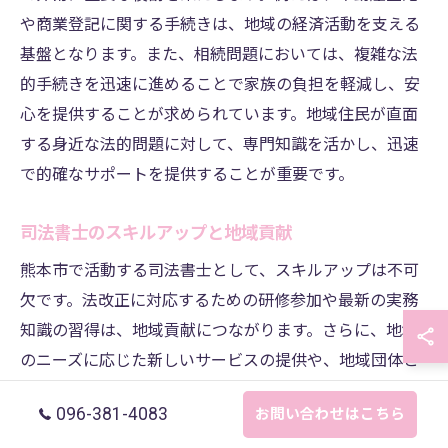
や商業登記に関する手続きは、地域の経済活動を支える
基盤となります。また、相続問題においては、複雑な法
的手続きを迅速に進めることで家族の負担を軽減し、安
心を提供することが求められています。地域住民が直面
する身近な法的問題に対して、専門知識を活かし、迅速
で的確なサポートを提供することが重要です。
司法書士のスキルアップと地域貢献
熊本市で活動する司法書士として、スキルアップは不可
欠です。法改正に対応するための研修参加や最新の実務
知識の習得は、地域貢献につながります。さらに、地域
のニーズに応じた新しいサービスの提供や、地域団体と
の連携による社会貢献活動も重要です。これにより、地
096-381-4083
お問い合わせはこちら
域住民の信頼を得るとともに、熊本市の発展を支える一