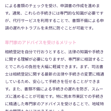
専門家のネットワークを活用したサポート
による書類のチェックを受け、申請書の作成を進めま
法律改正に伴う対応実績
す。通常、これらの手続きには専門的な知識が必要です
過去の事例から学ぶスムーズな進行方法
が、代行サービスを利用することで、書類不備による申
相続登記の成功事例とその効果
請の遅れやトラブルを未然に防ぐことが可能です。
安心を提供するための取り組み
専門家のアドバイスを受けるメリット
相続登記の義務化を知っておくべき？熊本市東
区での対応策
相続登記を自分で行おうとすると、法律の知識や手続き
義務化された背景とその影響
に関する理解が必要になりますが、専門家に相談するこ
とでこれらの負担を大幅に軽減できます。まず、司法書
期限内に手続きを完了するためのステップ
士は相続登記に関する最新の法律や手続きの変更に精通
相続人が知っておくべき重要ポイント
しているため、安心して手続きを任せることができま
罰則を避けるための手続き対応策
す。また、書類不備による手続きの遅れを防ぎ、スムー
法改正に伴う必要な準備と確認事項
ズに進めることが可能です。特に熊本市東区での手続き
最新情報を入手するための方法
に精通した専門家のアドバイスを受けることで、地域特
熊本市東区の相続登記代行サービス選び方と実