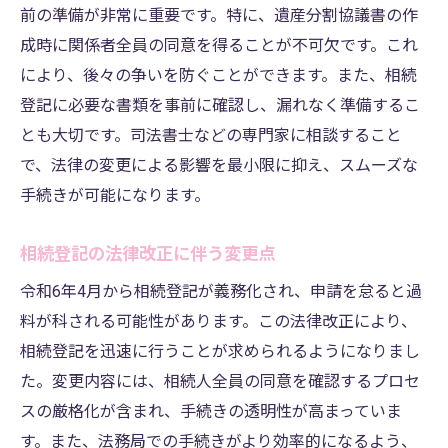
プロのサポートを受ける際のポイント
前の準備が非常に重要です。特に、遺産分割協議書の作
成時に関係者全員の同意を得ることが不可欠です。これ
相談事例から学ぶ新法対応の実際
により、後々の争いを防ぐことができます。また、相続
相続登記の手続きをスムーズに進めるための熊
登記に必要な書類を事前に確認し、漏れなく準備するこ
本市東区のコツ
とも大切です。司法書士などの専門家に相談すること
事前準備で手続きを円滑化する方法
で、法律の変更による影響を最小限に抑え、スムーズな
スケジュール管理の重要性
手続きが可能になります。
手続きの進捗を把握するためのツール
よくある質問とその回答
相続登記の法律改正に伴う変更点
手続きを短縮するための実用的なヒント
令和6年4月から相続登記が義務化され、申請を怠ると過
安心して任せるための信頼構築
料が科される可能性があります。この法律改正により、
相続登記を迅速に行うことが求められるようになりまし
た。変更内容には、相続人全員の同意を確認するプロセ
スの厳格化が含まれ、手続きの透明性が高まっていま
す。また、法務局での手続きがより効率的になるよう、