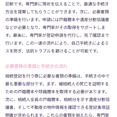
診断です。専門家に現状を伝えることで、最適な手続き
地域密着型のサービス展開
方法を提案してもらうことができます。次に、必要書類
複雑なケースへの対応事例
の準備を行います。申請には戸籍謄本や遺産分割協議書
相続登記を効率的に進めるための代行サービス
などが必要となり、専門家がその取得をサポートしま
利用法
す。最後に、専門家が登記申請を代行し、完了確認まで
代行サービスの選び方と比較ポイント
行います。この一連の流れにより、自己手続きによるミ
オンラインでの相談と手続きサポート
スを防ぎ、法的トラブルを避けることが可能です。
アウトソーシングの利点と注意点
費用対効果を考慮した代行プラン
必要書類の準備と手続きの流れ
依頼後のフォローアップ体制
相続登記を行う際に必要な書類の準備は、手続きの中で
利用者の声を基にしたサービス改善
最も重要な部分です。まず、被相続人の死亡を証明する
ための戸籍謄本や除籍謄本を取得する必要があります。
専門家による相続登記代行で安心手続き熊本市
次に、相続人全員の戸籍謄本、相続分を示す遺産分割協
東区の実績
議書、そして不動産の物件情報を確認できる登記事項証
地元で信頼される実績とその理由
明書が求められます。これらの書類を揃えたら、専門家