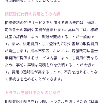
有の問題もクリアできるでしょう。
績紹介
信頼できるサービスの選定基準
相続登記代行の費用とその内訳
各サービスの特徴とメリット比較
相続登記の代行サービスを利用する際の費用は、通常、
利用者の評価から見るサービス実績
司法書士の報酬や実費が含まれます。具体的には、相続
財産の評価額によって報酬が変動することが一般的で
成功事例に基づく選び方のポイント
す。また、法定費用として登録免許税や書類の取得費用
地域に特化したサポートの重要性
が発生します。熊本市東区においては、森雅哉司法書士
利用前に確認すべき事項
事務所が提供するサービス内容によっても費用が異なる
相続登記における新法対応熊本市東区でプロに
ため、事前に詳細な見積もりを依頼することが大切で
相談する利点
す。費用の透明性が高まることで、不安を抱えることな
新法施行後の具体的な変更点
く手続きを進めることができます。
専門家による最新法令説明とサポート
法改正に伴う手続きの流れ
トラブルを避けるための注意点
相談時に準備すべき情報と資料
相続登記手続きを行う際、トラブルを避けるためには事