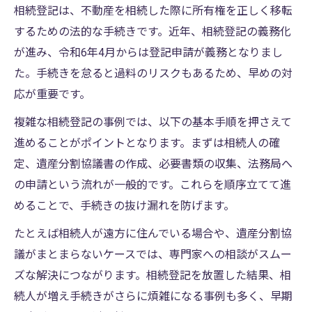
放置した相続登記と協力しない相続人の影
相続登記は、不動産を相続した際に所有権を正しく移転
響
するための法的な手続きです。近年、相続登記の義務化
相続登記放置による二次被害と対策方法
が進み、令和6年4月からは登記申請が義務となりまし
た。手続きを怠ると過料のリスクもあるため、早めの対
義務化された相続登記の対応の実際
応が重要です。
義務化された相続登記への基本的な対応策
相続登記義務化で変わる手続きと注意事項
複雑な相続登記の事例では、以下の基本手順を押さえて
進めることがポイントとなります。まずは相続人の確
義務化後の相続登記事例で見る罰則リスク
定、遺産分割協議書の作成、必要書類の収集、法務局へ
相続登記義務化へのタイムラインと必要準
の申請という流れが一般的です。これらを順序立てて進
備
めることで、手続きの抜け漏れを防げます。
相続人申告登記を活用した義務化対応事例
たとえば相続人が遠方に住んでいる場合や、遺産分割協
相続人が多いケースの登記解決法
議がまとまらないケースでは、専門家への相談がスムー
相続登記で相続人多数の解決ポイント解説
ズな解決につながります。相続登記を放置した結果、相
相続人100人超の相続登記対応事例に学ぶ
続人が増え手続きがさらに煩雑になる事例も多く、早期
協力しない相続人がいる場合の登記対策