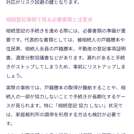
対応がリスク回避の鍵となります。
相続人多数の登記で揉めないための工夫
時効取得が絡む相続登記での注意点
相続登記事例で見る必要書類と注意点
相続登記ができない時の対処法紹介
相続登記の手続きを進める際には、必要書類の準備が重
相続登記ができない場合の主な原因とは
要です。代表的な書類としては、被相続人の戸籍謄本や
住民票、相続人全員の戸籍謄本、不動産の登記事項証明
協力しない相続人がいる時の対処法を解説
書、遺産分割協議書などがあります。漏れがあると手続
相続登記できないケース別の解決事例集
きがストップしてしまうため、事前にリストアップしま
期限超過時の相続登記とリスク回避策
しょう。
相続登記ができない時の相談先と手順例
実際の事例では、戸籍謄本の取得が難航することや、相
自分で進める相続登記費用のヒント
続人の一部が協力しないことで手続きが長期化するケー
自分で相続登記する際の費用内訳を解説
スが見られます。特に「相続登記 協力 しない」状況で
相続登記費用を抑えるための実践ポイント
は、家庭裁判所の調停を利用する方法も検討が必要で
司法書士依頼時と自分でやる費用差まとめ
す。
相続登記費用に関するよくある質問と回答