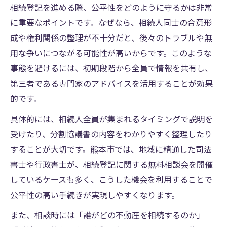
司法書士ランキングを活用した依頼先の見
相続登記を進める際、公平性をどのように守るかは非常
極め
に重要なポイントです。なぜなら、相続人同士の合意形
女性司法書士に相続登記を任せるメリット
成や権利関係の整理が不十分だと、後々のトラブルや無
相続登記で行政書士会の支援を受ける方法
用な争いにつながる可能性が高いからです。このような
事態を避けるには、初期段階から全員で情報を共有し、
熊本県熊本市で安心できる相続登記の秘訣
第三者である専門家のアドバイスを活用することが効果
相続登記で司法書士無料相談を活用する方
的です。
法
熊本市の司法書士料金相場と選び方の基準
具体的には、相続人全員が集まれるタイミングで説明を
受けたり、分割協議書の内容をわかりやすく整理したり
行政書士会との連携が相続登記で役立つ理
することが大切です。熊本市では、地域に精通した司法
由
書士や行政書士が、相続登記に関する無料相談会を開催
司法書士名簿で信頼できる専門家を探すコ
しているケースも多く、こうした機会を利用することで
ツ
公平性の高い手続きが実現しやすくなります。
ランキング情報を参考に相続登記を依頼す
また、相談時には「誰がどの不動産を相続するのか」
る