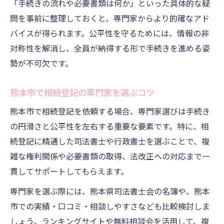
「手続きの流れや必要書類は何か」といった具体的な疑
手間を減らすための書類整理とサポート体制
問を事前に整理しておくと、専門家からより的確なアド
相続登記に必要な書類を効率的に揃える方
バイスが得られます。公平性を守るためには、情報の非
法
対称性を解消し、全員が納得する形で手続きを進める姿
熊本市で相続登記の手間を減らすサポート
勢が不可欠です。
活用術
司法書士と行政書士のサポート体制を比較
熊本市で相続登記の専門家を選ぶコツ
する
熊本市で相続登記を依頼する場合、専門家選びは手続き
無料相談を利用した相続登記書類整理の秘
の円滑さと公平性を左右する重要な要素です。特に、相
訣
続登記に精通した司法書士や行政書士を選ぶことで、複
ランキング上位の司法書士事務所を選ぶ基
雑な権利関係や必要書類の取得、法改正への対応まで一
準
貫してサポートしてもらえます。
相続登記で避けたいトラブルと対策法
専門家を選ぶ際には、熊本県司法書士会の名簿や、熊本
相続登記でよくあるトラブルと予防策を解
市での実績・口コミ・相談しやすさなども比較検討しま
説
しょう。ランキングサイトや無料相談会を活用して、複