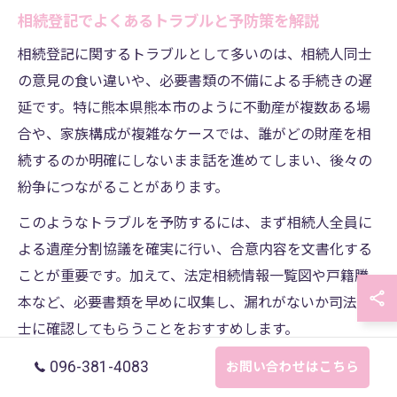
相続登記でよくあるトラブルと予防策を解説
相続登記に関するトラブルとして多いのは、相続人同士
の意見の食い違いや、必要書類の不備による手続きの遅
延です。特に熊本県熊本市のように不動産が複数ある場
合や、家族構成が複雑なケースでは、誰がどの財産を相
続するのか明確にしないまま話を進めてしまい、後々の
紛争につながることがあります。
このようなトラブルを予防するには、まず相続人全員に
よる遺産分割協議を確実に行い、合意内容を文書化する
ことが重要です。加えて、法定相続情報一覧図や戸籍謄
本など、必要書類を早めに収集し、漏れがないか司法書
士に確認してもらうことをおすすめします。
実際に、事前に専門家へ相談しながら進めたことで、登
096-381-4083
お問い合わせはこちら
記申請がスムーズに完了し、相続人間の信頼関係も維持