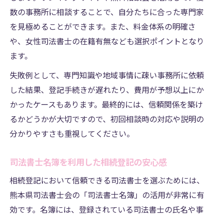
熊本市の司法書士料金トラブルを防ぐポイ
数の事務所に相談することで、自分たちに合った専門家
ント
を見極めることができます。また、料金体系の明確さ
名簿登録の専門家に相続登記を依頼する安
や、女性司法書士の在籍有無なども選択ポイントとなり
心感
ます。
行政書士会活用で相続登記の不安を軽減
失敗例として、専門知識や地域事情に疎い事務所に依頼
相続登記の無料相談でトラブルを未然に防
した結果、登記手続きが遅れたり、費用が予想以上にか
ぐ
かったケースもあります。最終的には、信頼関係を築け
将来に備える公平性重視の財産管理術
るかどうかが大切ですので、初回相談時の対応や説明の
分かりやすさも重視してください。
相続登記で将来の財産管理を明確に進める
方法
司法書士名簿を利用した相続登記の安心感
熊本市の司法書士と共に公平性を守る財産
管理
相続登記において信頼できる司法書士を選ぶためには、
熊本県司法書士会の「司法書士名簿」の活用が非常に有
行政書士会と連携した相続登記後の管理ポ
効です。名簿には、登録されている司法書士の氏名や事
イント